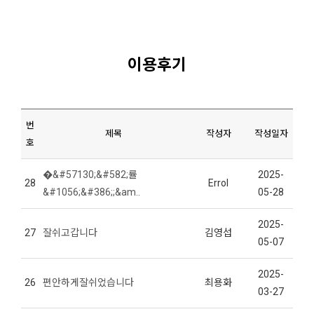
이용후기
번
제목
작성자
작성일자
호
�&#57130;&#582;률
2025-
28
Errol
&#1056;&#386;;&am..
05-28
2025-
27
잘쉬고갑니다
김영섭
05-07
2025-
26
편안하게잘쉬었습니다
최용화
03-27