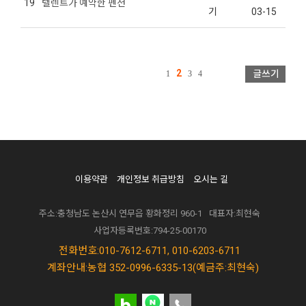
19
텔렌트가 예약한 펜션
기
03-15
2
1
3
4
이용약관
개인정보 취급방침
오시는 길
주소:충청남도 논산시 연무읍 황화정리 960-1
대표자:최현숙
사업자등록번호:794-25-00170
전화번호:010-7612-6711, 010-6203-6711
계좌안내:농협 352-0996-6335-13(예금주:최현숙)