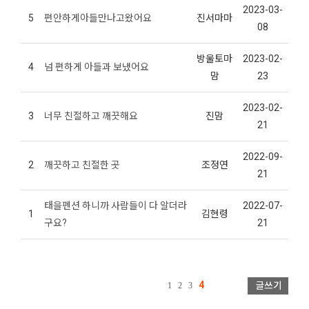
2023-03-
5
편안하게아들만나고왔어요
진서마마
08
방울토마
2023-02-
4
넘 편하게 아들과 보냈어요
맘
23
2023-02-
3
너무 친절하고 깨끗해요
진맘
21
2022-09-
2
깨끗하고 친절한 곳
조정연
21
태을펜션 하니까 사람들이 다 알더라
2022-07-
1
김현령
구요?
21
4
1
2
3