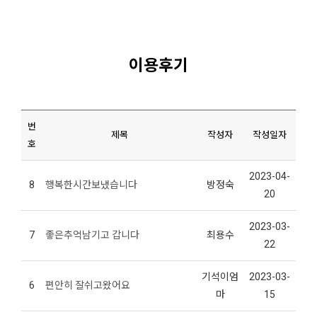
이용후기
번
제목
작성자
작성일자
호
2023-04-
8
행복한시간보냈습니다
방정숙
20
2023-03-
7
좋은추억남기고 갑니다
최용수
22
기석이엄
2023-03-
6
편안히 잘쉬고왔어요
마
15